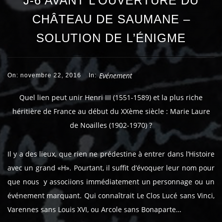
J-6 AVANT L’OUVERTURE DU
CHÂTEAU DE SAUMANE –
SOLUTION DE L’ÉNIGME
Evénement
On: novembre 22, 2016
In:
Quel lien peut unir Henri III (1551-1589) et la plus riche
héritière de France au début du XXème siècle : Marie Laure
de Noailles (1902-1970) ?
Il y a des lieux, que rien ne prédestine à entrer dans l’Histoire
avec un grand «H». Pourtant, il suffit d’évoquer leur nom pour
que nous y associions immédiatement un personnage ou un
événement marquant. Qui connaîtrait Le Clos Lucé sans Vinci,
Varennes sans Louis XVI, ou Arcole sans Bonaparte…