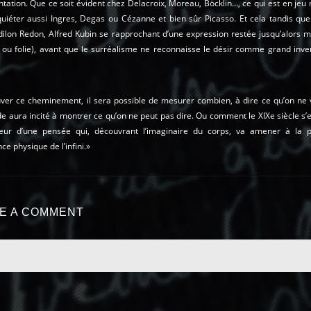
tation. Que ce soit évident chez Delacroix, Moreau, Böcklin…, ce qui est en jeu 
uiéter aussi Ingres, Degas ou Cézanne et bien sûr Picasso. Et cela tandis que
dilon Redon, Alfred Kubin se rapprochant d’une expression restée jusqu’alors m
a ou folie), avant que le surréalisme ne reconnaisse le désir comme grand inve
uver ce cheminement, il sera possible de mesurer combien, à dire ce qu’on ne 
de aura incité à montrer ce qu’on ne peut pas dire. Ou comment le XIXe siècle s’es
eur d’une pensée qui, découvrant l’imaginaire du corps, va amener à la 
ce physique de l’infini.»
E A COMMENT