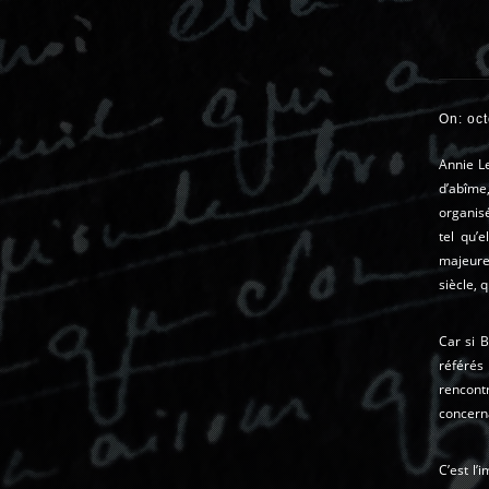
On: oc
Annie Le
d’abîme
organisé
tel qu’
majeure 
siècle, 
Car si B
référés
rencont
concerna
C’est l’