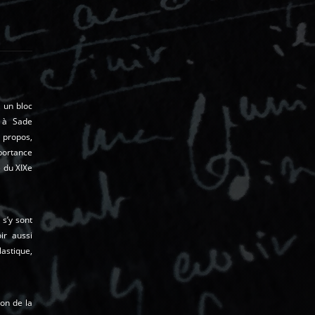
, un bloc
e à Sade
e propos,
portance
é du XIXe
 s’y sont
ir aussi
astique,
ion de la