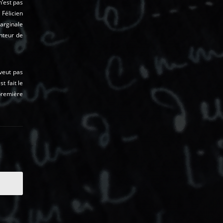
n’est pas
 Félicien
arginale
nteur de
veut pas
t fait le
première