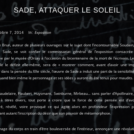
SADE, ATTAQUER LE SOLEIL
Exposition
tobre 7, 2014
In:
 Brun, auteur de plusieurs ouvrages sur le sujet dont l’incontournable Soudain
, Sade, se voit confier le commissariat général de l’exposition consacré
e par le musée d’Orsay à l’occasion du bicentenaire de la mort de l’écrivain. L
elle le définit elle-même, sera de « montrer comment, avant d’avoir une im
dans la pensée du XXe siècle, l’œuvre de Sade a induit une part de la sensibilit
quand bien même le personnage et ses idées y auront-ils été tenus pour maudits.
audelaire, Flaubert, Huysmans, Swinburne, Mirbeau… sans parler d’Apollinaire,
 à titres divers, tout porte à croire que la force de cette pensée est d’avo
ré, révélé, voire provoqué ce qui agite alors en profondeur l’expression pl
nt autant l’inscription du désir que son pouvoir de métamorphose.
image du corps en train d’être bouleversée de l’intérieur, annonçant une révolut