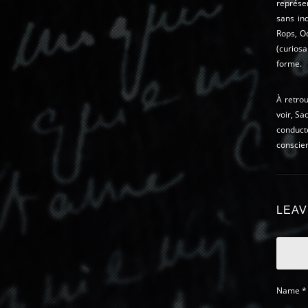
représen
sans inq
Rops, O
(curios
forme.
À retro
voir, Sa
conduct
conscien
LEAV
Name
*