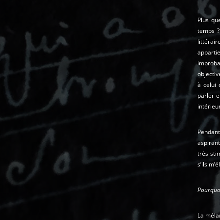
Plus qu
temps ?
littérai
apparti
improba
objectiv
à celui
parler 
intérieu
Pendant 
aspirant
très st
s’ils m’
Pourquoi
La mélan