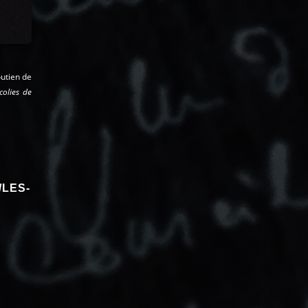
outien de
colies de
/LES-