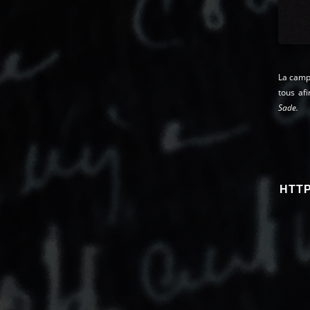
La campa
tous afi
Sade.
HTTP