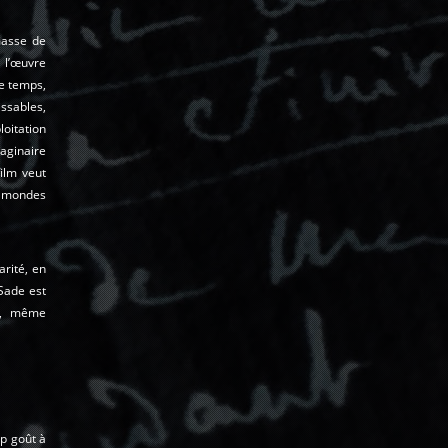
masse de
 l’œuvre
re temps,
ssables,
oitation
maginaire
ilm veut
s mondes
arité, en
 Sade est
rs, même
op goût à