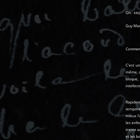
On: se
Guy Mari
Comment 
C’est u
même, ce
bloque
intellec
Rapidem
temporel
mieux l’
les enf
trente a
et les b