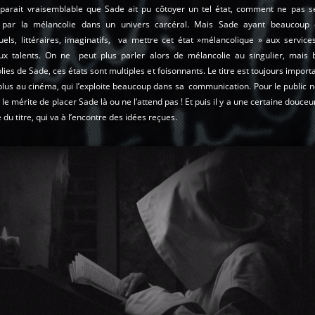
Il parait vraisemblable que Sade ait pu côtoyer un tel état, comment ne pas se
 par la mélancolie dans un univers carcéral. Mais Sade ayant beaucoup d
tuels, littéraires, imaginatifs, va mettre cet état »mélancolique » aux servic
x talents. On ne peut plus parler alors de mélancolie au singulier, mais 
ies de Sade, ces états sont multiples et foisonnants. Le titre est toujours import
lus au cinéma, qui l’exploite beaucoup dans sa communication. Pour le public no
 a le mérite de placer Sade là ou ne l’attend pas ! Et puis il y a une certaine douceu
du titre, qui va à l’encontre des idées reçues.