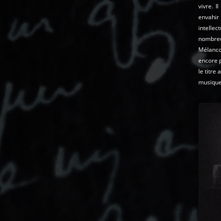
vivre. 
envahir
intellec
nombreu
Mélancol
encore p
le titre
musique 