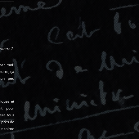
contre ?
 par moi-
eurte, ça
 un peu
iques et
itif pour
tera tous
 près de
 le calme