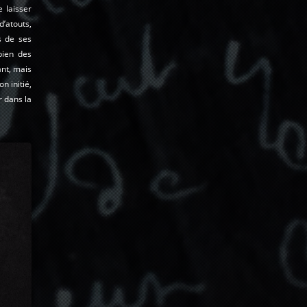
 laisser
’atouts,
es de ses
bien des
ant, mais
n initié,
r dans la