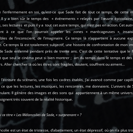
e l’enfermement en soi, qu’est-ce que Sade fait de tout ce temps, de cette 
 Il y a bien sûr le temps des « événements » relayés par l’œuvre épistolaire,
re, ses lectures et puis il y a tout cet autre temps, qui n’est pas en action. Cet aut
ent à ce que l’on pourrait appeler les zones « marécageuses », insaisi
bles de l’inconscient, de l’imaginaire. Ce temps là n’appartient à aucune expl
e. Ce temps là est totalement subjectif, une histoire de confrontation de mon i
 de Sade enfermé pendant près de trente ans. C’est de cette tentative que le f
et que seul le cinéma peut si bien montrer ; art du temps dans le temps et de
rs. Aller chercher là où les êtres sont fragiles, doutent, souffrent ou aiment…
l’écriture du scénario, une fois les cadres établis, j’ai avancé comme par capill
 ce que les lectures, les musiques, les rencontres, me donnaient. L’univers de
imulant. Il génère des images et des sons qui appartiennent à un même unive
éloignent très souvent de la réalité historique.
 ce titre « Les Mélancolies de Sade, « surprenant » ?
colie est un état de tristesse, d’abattement, un état dépressif, où on n’a plus tr