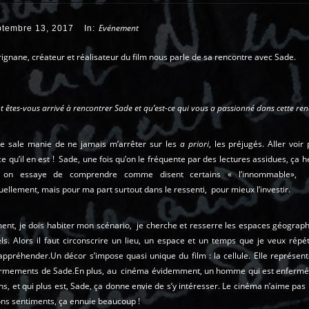
Evénement
ptembre 13, 2017
In:
gnane, créateur et réalisateur du film nous parle de sa rencontre avec Sade.
êtes-vous arrivé à rencontrer Sade et qu’est-ce qui vous a passionné dans cette ren
ne sale manie de ne jamais m’arrêter sur les
a priori
, les préjugés. Aller voir
 qu’il en est ! Sade, une fois qu’on le fréquente par des lectures assidues, ça h
, on essaye de comprendre comme disent certains « l’innommable»,
tuellement, mais pour ma part surtout dans le ressenti, pour mieux l’investir.
ent, je dois habiter mon scénario, je cherche et resserre les espaces géograph
s. Alors il faut circonscrire un lieu, un espace et un temps que je veux répét
appréhender.Un décor s’impose quasi unique du film : la cellule. Elle représen
ermements de Sade.En plus, au cinéma évidemment, un homme qui est enfermé
ns, et qui plus est, Sade, ça donne envie de s’y intéresser. Le cinéma n’aime pas
ons sentiments, ça ennuie beaucoup !